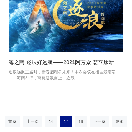
海之南·逐浪好远航——2021阿芳索·慧立康新春培训会圆满成功
逐浪远航正当时，新春启程犇未来！本次会议在祖国最南端
——海南举行，寓意迎浪而上、逐浪…
首页
上一页
16
17
18
下一页
尾页