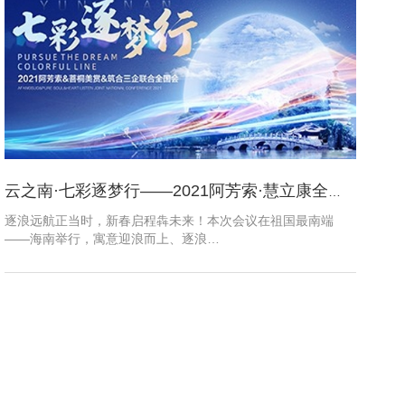
云之南·七彩逐梦行——2021阿芳索·慧立康全国会盛大召开
逐浪远航正当时，新春启程犇未来！本次会议在祖国最南端
——海南举行，寓意迎浪而上、逐浪…