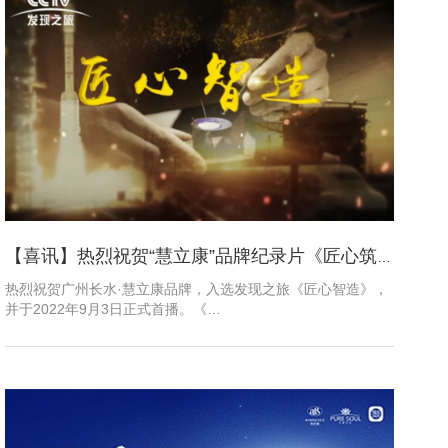
【喜讯】​热烈祝贺“慧立康”品牌纪录片《匠心筑美丽》正式首播
热烈祝贺广州长水·慧立康品牌，入选发现之旅《匠心智造》，
并于2022年9月3日正式首播。《…